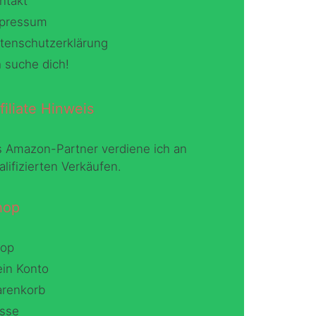
ntakt
pressum
tenschutzerklärung
h suche dich!
filiate Hinweis
s Amazon-Partner verdiene ich an
alifizierten Verkäufen.
hop
op
in Konto
renkorb
sse