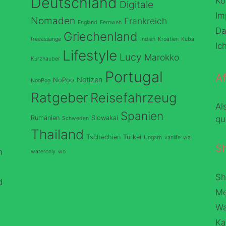
Deutschland
Ko
Digitale
Im
Nomaden
Frankreich
England
Fernweh
Da
Griechenland
freeassange
Indien
Kroatien
Kuba
Ic
Lifestyle
Lucy
Marokko
Kurzhauber
Portugal
Af
Notizen
NoPoo
NooPoo
Ratgeber
Reisefahrzeug
Al
Spanien
Rumänien
Slowakai
qu
Schweden
Thailand
Tschechien
Türkei
Ungarn
vanlife
wa
S
n
wateronly
wo
Sh
d
Me
Wa
Ka