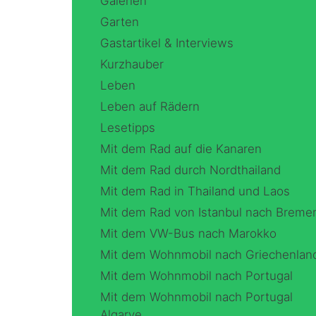
Galerien
Garten
Gastartikel & Interviews
Kurzhauber
Leben
Leben auf Rädern
Lesetipps
Mit dem Rad auf die Kanaren
Mit dem Rad durch Nordthailand
Mit dem Rad in Thailand und Laos
Mit dem Rad von Istanbul nach Breme
Mit dem VW-Bus nach Marokko
Mit dem Wohnmobil nach Griechenlan
Mit dem Wohnmobil nach Portugal
Mit dem Wohnmobil nach Portugal
Algarve