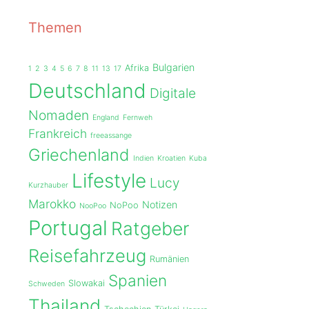
Themen
Bulgarien
Afrika
1
2
3
4
5
6
7
8
11
13
17
Deutschland
Digitale
Nomaden
England
Fernweh
Frankreich
freeassange
Griechenland
Indien
Kroatien
Kuba
Lifestyle
Lucy
Kurzhauber
Marokko
Notizen
NoPoo
NooPoo
Portugal
Ratgeber
Reisefahrzeug
Rumänien
Spanien
Slowakai
Schweden
Thailand