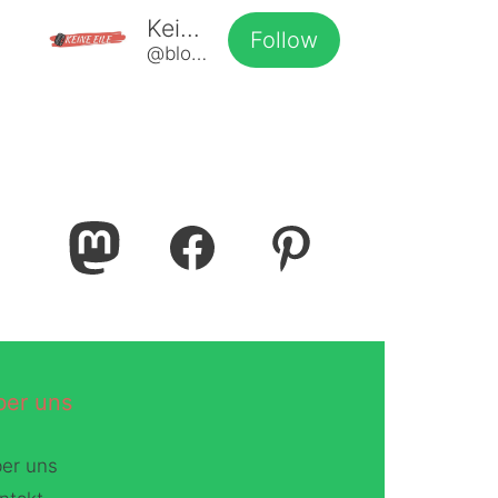
Keine Eile
Follow
@blog@www.keine-eile.de
Mastodon
Facebook
Pinterest
ber uns
er uns