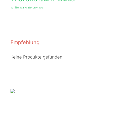
Tschechien
Türkei
Ungarn
vanlife
wa
wateronly
wo
Empfehlung
Keine Produkte gefunden.