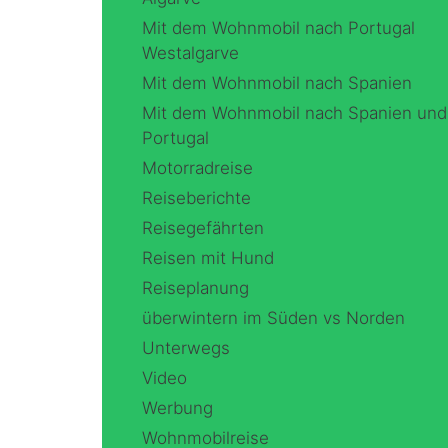
Mit dem Wohnmobil nach Portugal
Westalgarve
Mit dem Wohnmobil nach Spanien
Mit dem Wohnmobil nach Spanien und
Portugal
Motorradreise
Reiseberichte
Reisegefährten
Reisen mit Hund
Reiseplanung
überwintern im Süden vs Norden
Unterwegs
Video
Werbung
Wohnmobilreise