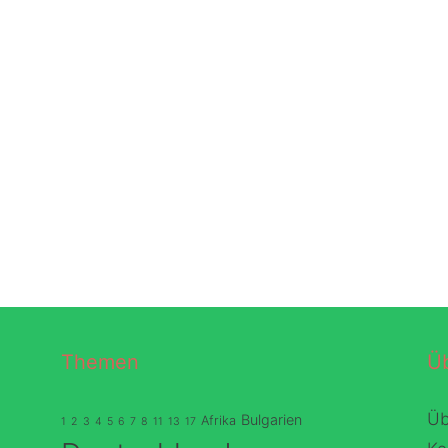
Themen
Ü
Üb
Bulgarien
Afrika
1
2
3
4
5
6
7
8
11
13
17