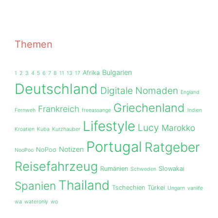
Themen
Bulgarien
Afrika
1
2
3
4
5
6
7
8
11
13
17
Deutschland
Digitale Nomaden
England
Griechenland
Frankreich
Fernweh
freeassange
Indien
Lifestyle
Lucy
Marokko
Kroatien
Kuba
Kurzhauber
Portugal
Ratgeber
Notizen
NoPoo
NooPoo
Reisefahrzeug
Rumänien
Slowakai
Schweden
Thailand
Spanien
Tschechien
Türkei
Ungarn
vanlife
wa
wateronly
wo