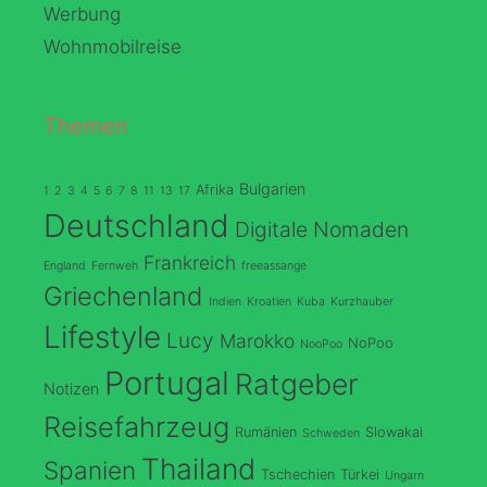
Werbung
Wohnmobilreise
Themen
Bulgarien
Afrika
1
2
3
4
5
6
7
8
11
13
17
Deutschland
Digitale Nomaden
Frankreich
England
Fernweh
freeassange
Griechenland
Indien
Kroatien
Kuba
Kurzhauber
Lifestyle
Lucy
Marokko
NoPoo
NooPoo
Portugal
Ratgeber
Notizen
Reisefahrzeug
Rumänien
Slowakai
Schweden
Thailand
Spanien
Tschechien
Türkei
Ungarn