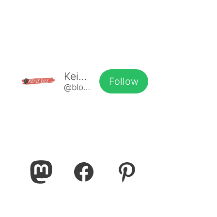
Keine Eile
Follow
@blog@www.keine-eile.de
Mastodon
Facebook
Pinterest