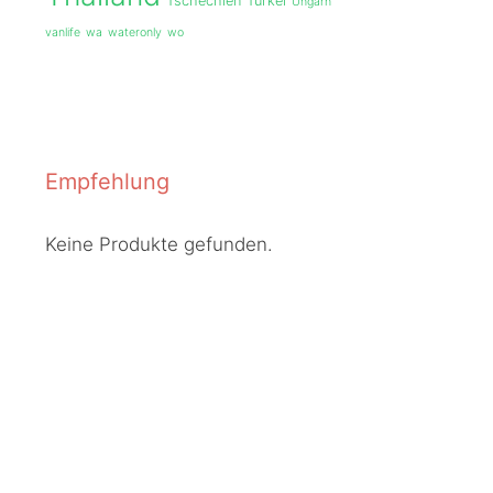
Tschechien
Türkei
Ungarn
vanlife
wa
wateronly
wo
Empfehlung
Keine Produkte gefunden.