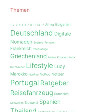
Themen
Bulgarien
Afrika
1
2
3
4
5
6
7
8
11
13
17
Deutschland
Digitale
Nomaden
England
Fernweh
Frankreich
freeassange
Griechenland
Indien
Kroatien
Kuba
Lifestyle
Lucy
Kurzhauber
Marokko
Notizen
NoPoo
NooPoo
Portugal
Ratgeber
Reisefahrzeug
Rumänien
Spanien
Slowakai
Schweden
Thailand