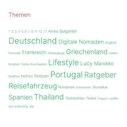
Themen
Bulgarien
Afrika
1
2
3
4
5
6
7
8
11
13
17
Deutschland
Digitale Nomaden
England
Griechenland
Frankreich
Fernweh
freeassange
Indien
Lifestyle
Lucy
Marokko
Kroatien
Kuba
Kurzhauber
Portugal
Ratgeber
Notizen
NoPoo
NooPoo
Reisefahrzeug
Rumänien
Slowakai
Schweden
Thailand
Spanien
Tschechien
Türkei
Ungarn
vanlife
wa
wateronly
wo