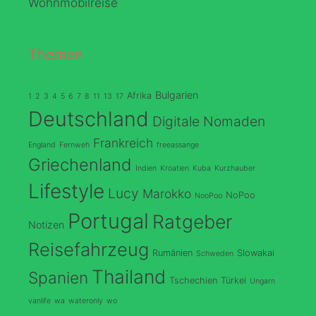
Wohnmobilreise
Themen
Bulgarien
Afrika
1
2
3
4
5
6
7
8
11
13
17
Deutschland
Digitale Nomaden
Frankreich
England
Fernweh
freeassange
Griechenland
Indien
Kroatien
Kuba
Kurzhauber
Lifestyle
Lucy
Marokko
NoPoo
NooPoo
Portugal
Ratgeber
Notizen
Reisefahrzeug
Rumänien
Slowakai
Schweden
Thailand
Spanien
Tschechien
Türkei
Ungarn
vanlife
wa
wateronly
wo