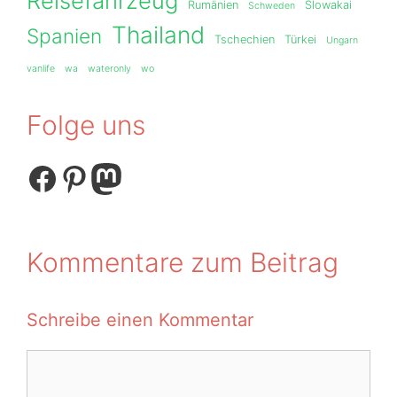
Reisefahrzeug
Rumänien
Slowakai
Schweden
Thailand
Spanien
Tschechien
Türkei
Ungarn
vanlife
wa
wateronly
wo
Folge uns
Facebook
Pinterest
Mastodon
Kommentare zum Beitrag
Schreibe einen Kommentar
Kommentar