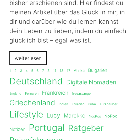
bisher erschienen sind. Hier findest du
meinen Artikel über das Glück in mir, in
dir und darüber wie du lernen kannst
dein Leben zu lieben, indem du einfach
glücklich bist – egal was ist.
weiterlesen
Bulgarien
Afrika
1
2
3
4
5
6
7
8
11
13
17
Deutschland
Digitale Nomaden
Frankreich
England
Fernweh
freeassange
Griechenland
Indien
Kroatien
Kuba
Kurzhauber
Lifestyle
Lucy
Marokko
NoPoo
NooPoo
Portugal
Ratgeber
Notizen