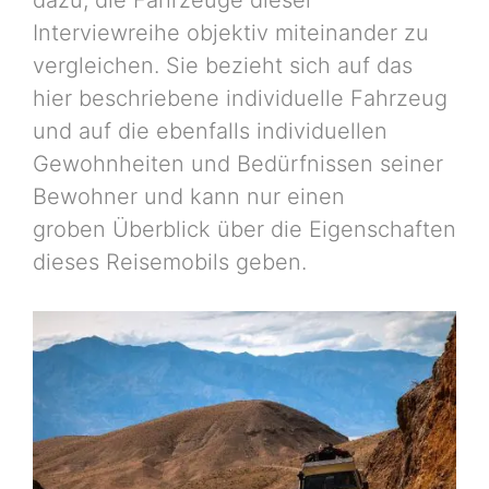
dazu, die Fahrzeuge dieser
Interviewreihe objektiv miteinander zu
vergleichen. Sie bezieht sich auf das
hier beschriebene individuelle Fahrzeug
und auf die ebenfalls individuellen
Gewohnheiten und Bedürfnissen seiner
Bewohner und kann nur einen
groben Überblick über die Eigenschaften
dieses Reisemobils geben.