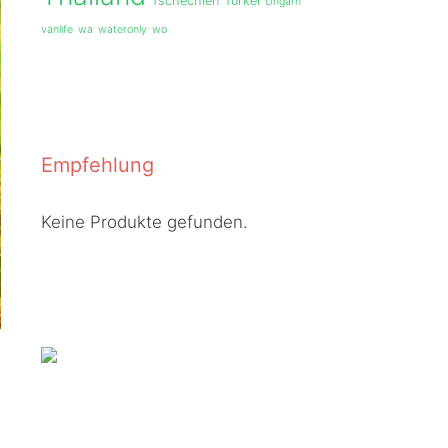
Tschechien
Türkei
Ungarn
vanlife
wa
wateronly
wo
Empfehlung
Keine Produkte gefunden.