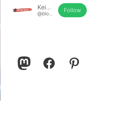
Keine Eile
Follow
@blog@www.keine-eile.de
Mastodon
Facebook
Pinterest
,