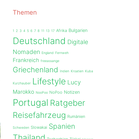
Themen
Bulgarien
Afrika
1
2
3
4
5
6
7
8
11
13
17
Deutschland
Digitale
Nomaden
England
Fernweh
Frankreich
freeassange
Griechenland
Indien
Kroatien
Kuba
Lifestyle
Lucy
Kurzhauber
Marokko
Notizen
NoPoo
NooPoo
Portugal
Ratgeber
Reisefahrzeug
Rumänien
Spanien
Slowakai
Schweden
Thailand