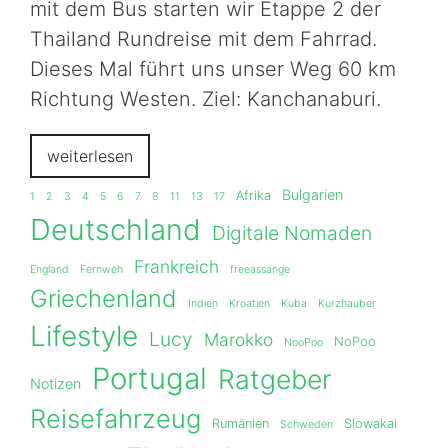
mit dem Bus starten wir Etappe 2 der
Thailand Rundreise mit dem Fahrrad.
Dieses Mal führt uns unser Weg 60 km
Richtung Westen. Ziel: Kanchanaburi.
weiterlesen
Bulgarien
Afrika
1
2
3
4
5
6
7
8
11
13
17
Deutschland
Digitale Nomaden
Frankreich
England
Fernweh
freeassange
Griechenland
Indien
Kroatien
Kuba
Kurzhauber
Lifestyle
Lucy
Marokko
NoPoo
NooPoo
Portugal
Ratgeber
Notizen
Reisefahrzeug
Rumänien
Slowakai
Schweden