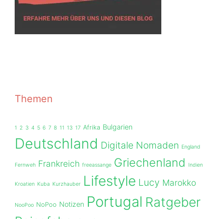
Themen
Bulgarien
Afrika
1
2
3
4
5
6
7
8
11
13
17
Deutschland
Digitale Nomaden
England
Griechenland
Frankreich
Fernweh
freeassange
Indien
Lifestyle
Lucy
Marokko
Kroatien
Kuba
Kurzhauber
Portugal
Ratgeber
Notizen
NoPoo
NooPoo