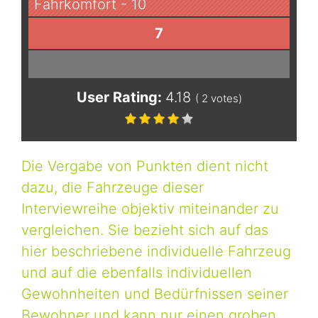
Fahrkomfort - 10
7
User Rating:
4.18
(
2
votes)
Die Vergabe von Punkten dient nicht
dazu, die Fahrzeuge dieser
Interviewreihe objektiv miteinander zu
vergleichen. Sie bezieht sich auf das
hier beschriebene individuelle Fahrzeug
und auf die ebenfalls individuellen
Gewohnheiten und Bedürfnissen seiner
Bewohner und kann nur einen groben