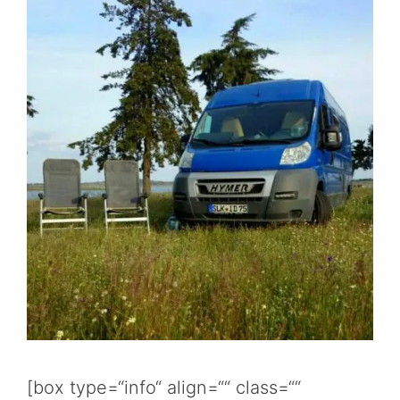
[box type=“info“ align=““ class=““