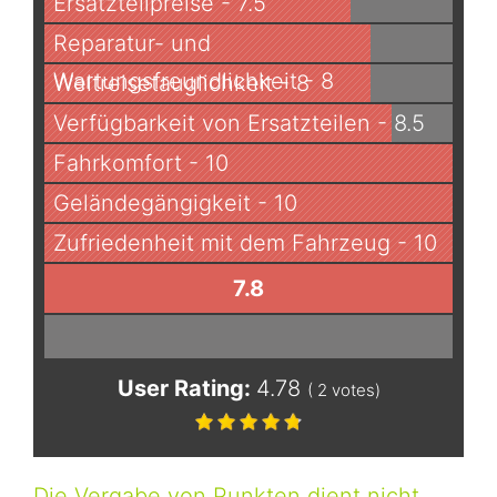
Ersatzteilpreise - 7.5
Reparatur- und
Wartungsfreundlichkeit - 8
Weltreisetauglichkeit - 8
Verfügbarkeit von Ersatzteilen - 8.5
Fahrkomfort - 10
Geländegängigkeit - 10
Zufriedenheit mit dem Fahrzeug - 10
7.8
User Rating:
4.78
(
2
votes)
Die Vergabe von Punkten dient nicht